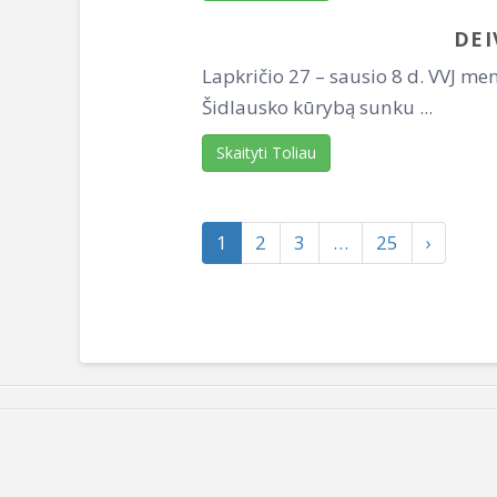
DEI
Lapkričio 27 – sausio 8 d. VVJ m
Šidlausko kūrybą sunku ...
Skaityti Toliau
1
2
3
…
25
›