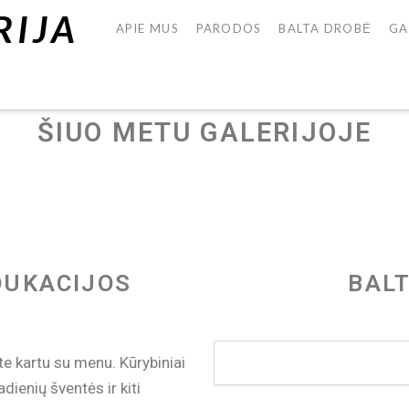
APIE MUS
PARODOS
BALTA DROBĖ
GA
ŠIUO METU GALERIJOJE
DUKACIJOS
BAL
te kartu su menu. Kūrybiniai
ienių šventės ir kiti