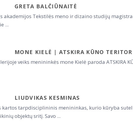
GRETA BALČIŪNAITĖ
ės akademijos Tekstilės meno ir dizaino studijų magistra
 ...
MONE KIELĖ | ATSKIRA KŪNO TERITOR
galerijoje veiks menininkės mone Kielė paroda ATSKIRA
LIUDVIKAS KESMINAS
kartos tarpdisciplininis menininkas, kurio kūryba sutelkt
kinių objektų sritį. Savo ...