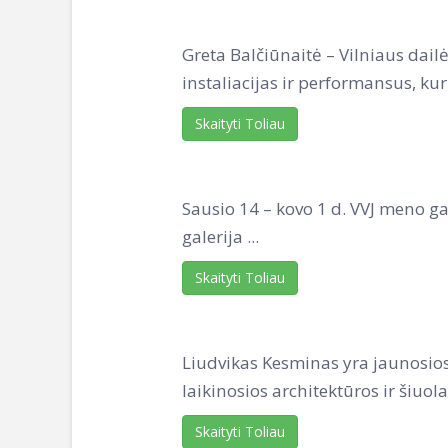
Greta Balčiūnaitė – Vilniaus dail
instaliacijas ir performansus, kurie
Skaityti Toliau
Sausio 14 – kovo 1 d. VVJ meno 
galerija ...
Skaityti Toliau
Liudvikas Kesminas yra jaunosios 
laikinosios architektūros ir šiuolai
Skaityti Toliau