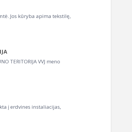
ntė. Jos kūryba apima tekstilę,
IJA
 KŪNO TERITORIJA VVJ meno
a į erdvines instaliacijas,