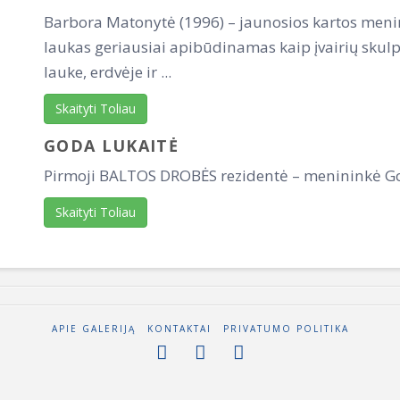
Barbora Matonytė (1996) – jaunosios kartos menin
laukas geriausiai apibūdinamas kaip įvairių skulp
lauke, erdvėje ir ...
Skaityti Toliau
GODA LUKAITĖ
Pirmoji BALTOS DROBĖS rezidentė – menininkė God
Skaityti Toliau
APIE GALERIJĄ
KONTAKTAI
PRIVATUMO POLITIKA
BAOBABAS