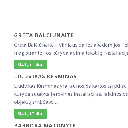
GRETA BALČIŪNAITĖ
Greta Balčiūnaitė – Vilniaus dailės akademijos Tek
magistrantė. Jos kūryba apima tekstilę, instaliacija
Skaityti Toliau
LIUDVIKAS KESMINAS
Liudvikas Kesminas yra jaunosios kartos tarpdisci
kūryba sutelkta į erdvines instaliacijas, laikinosios
objektų sritį. Savo ...
Skaityti Toliau
BARBORA MATONYTĖ