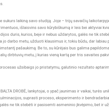
ms.
 sukurs laikiną savo studiją. Joje – trijų savaičių laikotarpyje
erimentuos, išlaisvins savo kūrybiškumą ir leis bei aktyviai kvi
os duris, kurios, beje ir nebus uždarytos, galės ne tik stebėt
a jo darbo metu, užduoti klausimus ir, tokiu būdu, dar labiau 
žgimstantį pašaukimą. Be to, su kūrėjais bus galima papildo
alių dirbtuvių metu, į kurias vieną kartą per tris savaites pakv
ocesas užsibaigs jo pristatymu, galutinio rezultato aptarim
e BALTA DROBĖ, lankytojai, o ypač jaunimas ir vaikai, turės u
i kulminacijos, suprasti proceso, eksperimento ir bendradarb
, galės ne tik stebėti ir pasisemti asmeninio įkvėpimo, bet ir