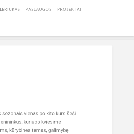
LERIUKAS
PASLAUGOS
PROJEKTAI
 sezonais vienas po kito kurs šeši
Menininkus, kuriuos kviesime
mams, kūrybines temas, galimybę