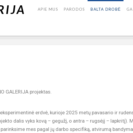
APIE MUS
PARODOS
BALTA DROBĖ
GA
NO GALERIJA projektas.
eksperimentinė erdvė, kurioje 2025 metų pavasario ir rudens
ekto dalis vyks kovą – gegužį, o antra – rugsėjį – lapkritį). 
ai, parinksime mes pagal jų darbo specifiką, atvirumą bandy