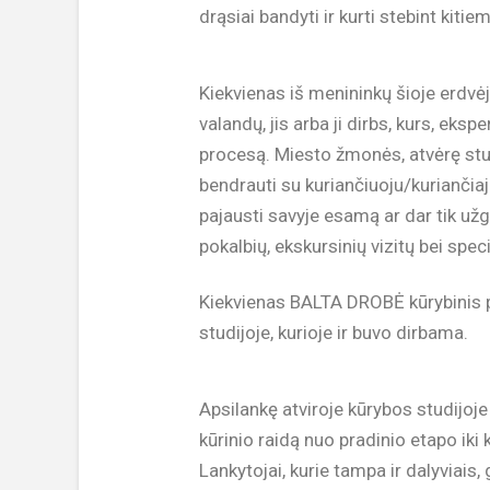
drąsiai bandyti ir kurti stebint kitie
Kiekvienas iš menininkų šioje erdvėje
valandų, jis arba ji dirbs, kurs, eksp
procesą. Miesto žmonės, atvėrę studij
bendrauti su kuriančiuoju/kuriančiaj
pajausti savyje esamą ar dar tik u
pokalbių, ekskursinių vizitų bei speci
Kiekvienas BALTA DROBĖ kūrybinis pr
studijoje, kurioje ir buvo dirbama.
​Apsilankę atviroje kūrybos studijoj
kūrinio raidą nuo pradinio etapo ik
Lankytojai, kurie tampa ir dalyviais