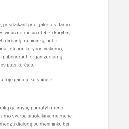
, prisitaikant prie galerijos darbo
es visus norinčius stebėti kūrybinį
i dirbantį menininką, bet ir
priartėti prie kūrybos veiksmo,
mai pabendrauti organizuojamų
ies pats kūrėjas.
u toje pačioje kūrybinėje
nikalią galimybę pamatyti meno
iavimo svarbą šiuolaikiniame mene.
 užmegzti dialogą su menininku bei