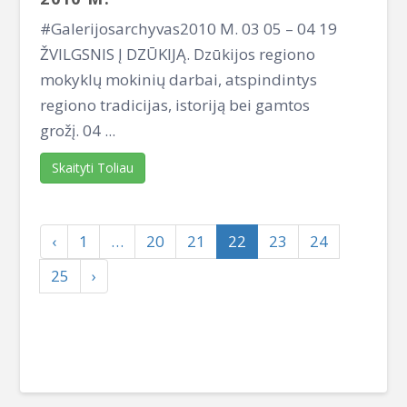
#Galerijosarchyvas2010 M. 03 05 – 04 19
ŽVILGSNIS Į DZŪKIJĄ. Dzūkijos regiono
mokyklų mokinių darbai, atspindintys
regiono tradicijas, istoriją bei gamtos
grožį. 04 ...
Skaityti Toliau
‹
1
…
20
21
22
23
24
25
›