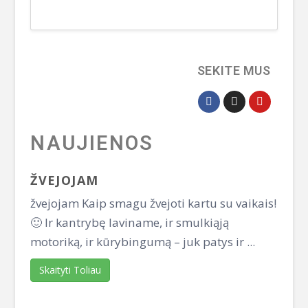
SEKITE MUS
NAUJIENOS
ŽVEJOJAM
žvejojam Kaip smagu žvejoti kartu su vaikais!
🙂 Ir kantrybę laviname, ir smulkiąją
motoriką, ir kūrybingumą – juk patys ir ...
Skaityti Toliau